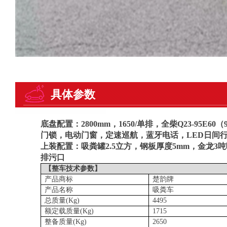
具体参数
底盘配置：
2800mm，1650/单排，全柴Q23-95
门锁，电动门窗，定速巡航，蓝牙电话，LED日间行
上装配置：
吸粪罐2.5立方，钢板厚度5mm，
金龙
3
排污口
【整车技术参数】
产品商标
楚韵牌
产品名称
吸粪车
总质量
(Kg)
4495
额定载质量
(Kg)
1715
整备质量
(Kg)
2650