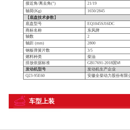
接近角
/离去角(°)
21/19
轴荷
(Kg)
1650/2845
【
底盘技术
参数】
底盘型号
EQ1045SJ16DC
商标名称
东风牌
轴数
2
轴距
(mm)
2800
钢板弹簧片数
3/5
燃料种类
柴油
排放依据标准
GB17691-2018国Ⅵ
发动机型号
发动机生产企业
Q23-95E60
安徽全柴动力股份有限
车型上装