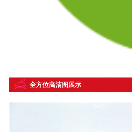
全方位高清图展示